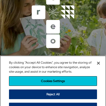
Un proyecto del Grupo Educativo Santillana
By clicking “Accept All Cookies”, you agree to the storing of
sistemacreo@santillana.com
cookies on your device to enhance site navigation, analyze
site usage, and assist in our marketing efforts.
Política de cookies
|
Configuración de cookies
|
Política de
Privacidad
|
Condiciones de uso
|
Política de RRSS
Cookies Settings
Reject All
© 2023 CREO. All rights reserved.