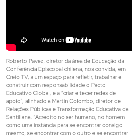
Roberto Pavez, diretor da área de Educação da
Conferência Episcopal chilena, nos convida, em
Creio TV, a um espaço para refletir, trabalhar e
construir com responsabilidade o Pacto
Educativo Global, e a “criar e tecer redes de
apoio”, alinhado a Martin Colombo, diretor de
Relações Públicas e Transformação Educativa da
Santillana. “Acredito no ser humano, no homem
como uma instância para se encontrar consigo
mesmo, se encontrar com o outro e se encontrar