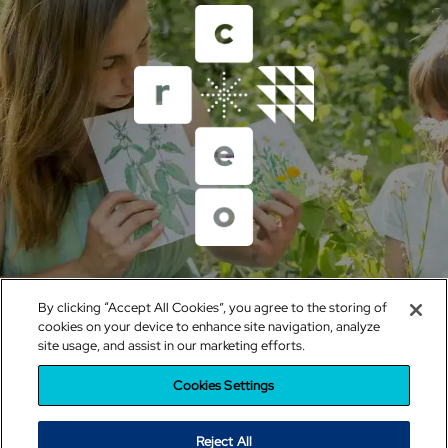
Un proyecto del Grupo Educativo Santillana
By clicking “Accept All Cookies”, you agree to the storing of
sistemacreo@santillana.com
cookies on your device to enhance site navigation, analyze
site usage, and assist in our marketing efforts.
Política de cookies
|
Configuración de cookies
|
Política de
Privacidad
|
Condiciones de uso
|
Política de RRSS
Cookies Settings
Reject All