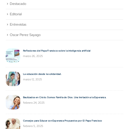
Destacado
Editorial
Entrevistas
Oscar Perez Sayago
El manejo y el conocimiento de las emociones y cómo influyen en la elección del
proyecto de vida
diciembre 26, 2024
Ecosistema CREO: un Camino de Transformación inclusiva, humana y sostenible.
noviembre 29, 2024
Educar para cuidar la vida: una apuesta al futuro.
noviembre 29, 2024
Bulling y acoso escolar: La educación emocional como estrategia de prevención.
noviembre 14, 2024