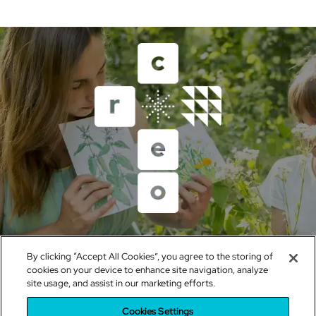
Un proyecto del Grupo Educativo Santillana
By clicking “Accept All Cookies”, you agree to the storing of
sistemacreo@santillana.com
cookies on your device to enhance site navigation, analyze
site usage, and assist in our marketing efforts.
Política de cookies
|
Configuración de cookies
|
Política de
Privacidad
|
Condiciones de uso
|
Política de RRSS
Cookies Settings