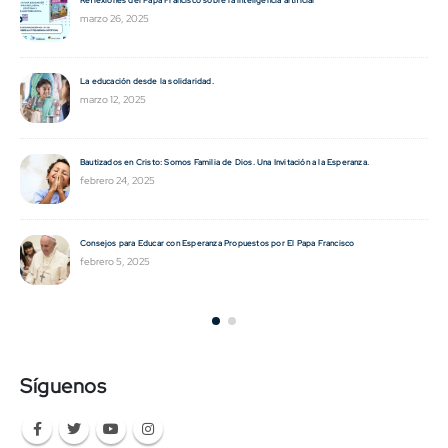
proyecto de vida
diciembre 26, 2024
Ecosistema CREO: un Camino de Transformación inclusiva, humana y so
noviembre 29, 2024
a la Esperanza.
Educar para cuidar la vida: una apuesta al futuro.
noviembre 29, 2024
a Francisco
Bulling y acoso escolar: La educación emocional como estrategia de p
noviembre 14, 2024
Síguenos